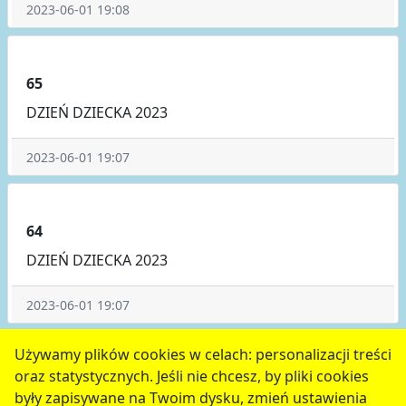
2023-06-01 19:08
65
DZIEŃ DZIECKA 2023
2023-06-01 19:07
64
DZIEŃ DZIECKA 2023
2023-06-01 19:07
poprzednie
6
7
8
9
następne
Używamy plików cookies w celach: personalizacji treści
oraz statystycznych. Jeśli nie chcesz, by pliki cookies
serwis jest częścią portalu miejskiego
www.chojnow.eu
były zapisywane na Twoim dysku, zmień ustawienia