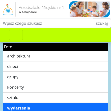
Fraza do wyszukiwania
szukaj
Foto
architektura
dzieci
grupy
koncerty
sztuka
wydarzenia