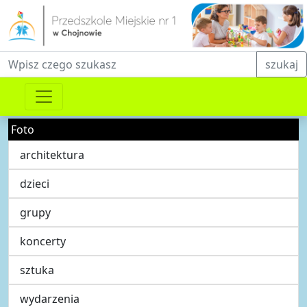
Fraza do wyszukiwania
szukaj
Foto
architektura
dzieci
grupy
koncerty
sztuka
wydarzenia