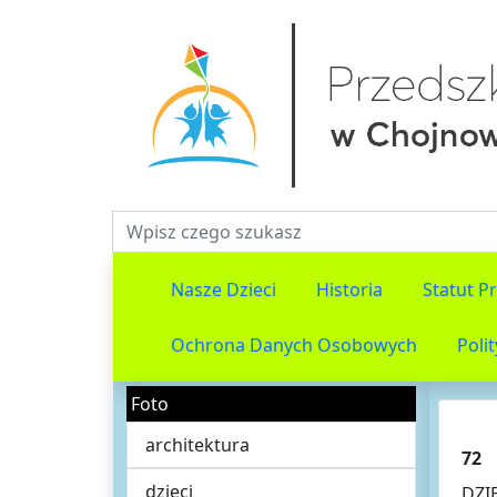
Fraza do wyszukiwania
Nasze Dzieci
Historia
Statut P
Ochrona Danych Osobowych
Poli
Foto
architektura
72
dzieci
DZI