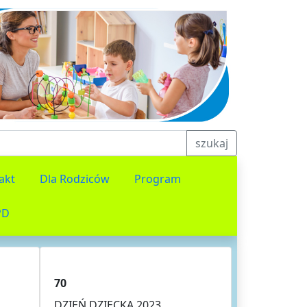
szukaj
akt
Dla Rodziców
Program
PD
70
DZIEŃ DZIECKA 2023