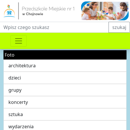
Fraza do wyszukiwania
szukaj
Foto
architektura
dzieci
grupy
koncerty
sztuka
wydarzenia