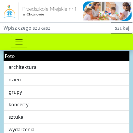
Fraza do wyszukiwania
szukaj
Foto
architektura
dzieci
grupy
koncerty
sztuka
wydarzenia