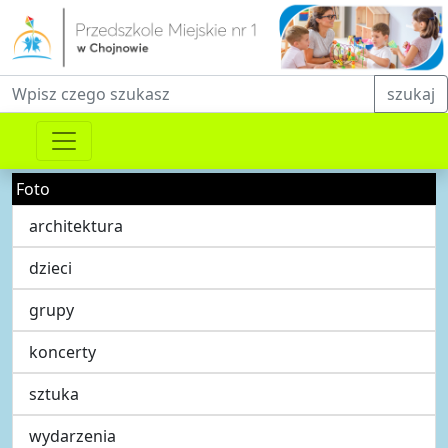
Fraza do wyszukiwania
szukaj
Foto
architektura
dzieci
grupy
koncerty
sztuka
wydarzenia