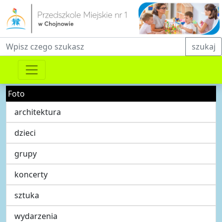
Fraza do wyszukiwania
szukaj
Foto
architektura
dzieci
grupy
koncerty
sztuka
wydarzenia