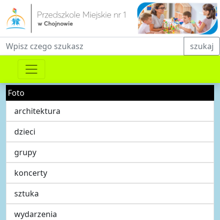
Fraza do wyszukiwania
szukaj
Foto
architektura
dzieci
grupy
koncerty
sztuka
wydarzenia