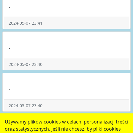
.
2024-05-07 23:41
.
2024-05-07 23:40
.
2024-05-07 23:40
1
2
3
4
5
następne
Używamy plików cookies w celach: personalizacji treści
oraz statystycznych. Jeśli nie chcesz, by pliki cookies