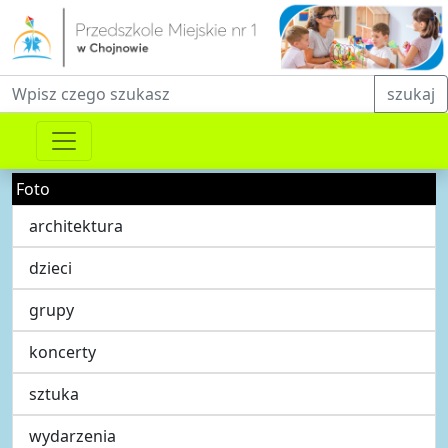
Fraza do wyszukiwania
szukaj
Foto
architektura
dzieci
grupy
koncerty
sztuka
wydarzenia