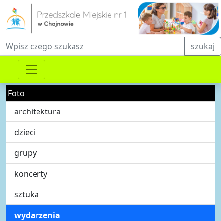
Fraza do wyszukiwania
szukaj
Foto
architektura
dzieci
grupy
koncerty
sztuka
wydarzenia