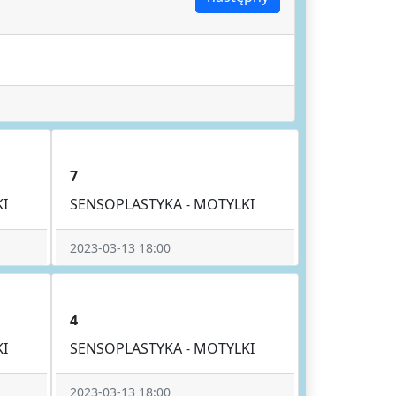
7
I
SENSOPLASTYKA - MOTYLKI
2023-03-13 18:00
4
I
SENSOPLASTYKA - MOTYLKI
2023-03-13 18:00