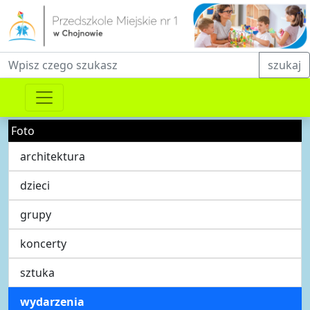
Fraza do wyszukiwania
szukaj
Foto
architektura
dzieci
grupy
koncerty
sztuka
wydarzenia