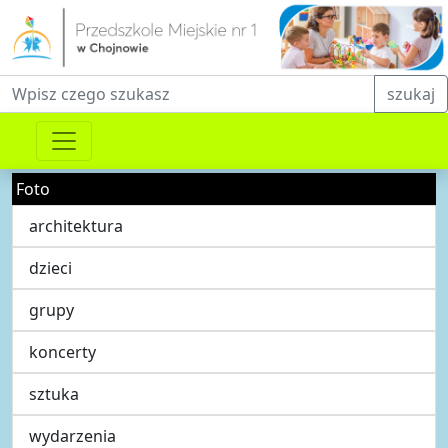
Fraza do wyszukiwania
szukaj
Foto
architektura
dzieci
grupy
koncerty
sztuka
wydarzenia