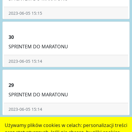
2023-06-05 15:15
30
SPRINTEM DO MARATONU
2023-06-05 15:14
29
SPRINTEM DO MARATONU
2023-06-05 15:14
poprzednie
7
8
9
10
11
następne
Używamy plików cookies w celach: personalizacji treści