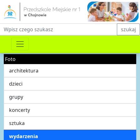
Fraza do wyszukiwania
szukaj
Foto
architektura
dzieci
grupy
koncerty
sztuka
wydarzenia