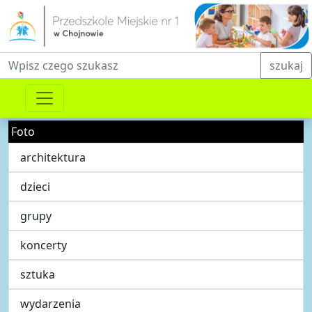
Fraza do wyszukiwania
szukaj
Foto
architektura
dzieci
grupy
koncerty
sztuka
wydarzenia