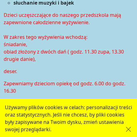
słuchanie muzyki i bajek
Dzieci uczęszczające do naszego przedszkola mają
zapewnione całodzienne wyżywienie.
W zakres tego wyżywienia wchodzą:
śniadanie,
obiad złożony z dwóch dań ( godz. 11.30 zupa, 13.30
drugie danie),
deser.
Zapewniamy dzieciom opiekę od godz. 6.00 do godz.
16.30
Używamy plików cookies w celach: personalizacji treści
Historia zmian
oraz statystycznych. Jeśli nie chcesz, by pliki cookies
serwis jest częścią portalu miejskiego
www.chojnow.eu
były zapisywane na Twoim dysku, zmień ustawienia
przygotowanego przez
MEDIART
(w
CMS
) © przy
swojej przeglądarki.
współudziale
Urzędu Miejskiego w Chojnowie