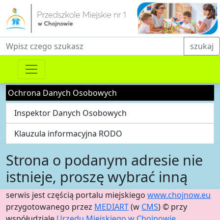
Fraza do wyszukiwania
szukaj
Ochrona Danych Osobowych
Inspektor Danych Osobowych
Klauzula informacyjna RODO
Strona o podanym adresie nie
istnieje, proszę wybrać inną
serwis jest częścią portalu miejskiego
www.chojnow.eu
przygotowanego przez
MEDIART
(w
CMS
) © przy
współudziale
Urzędu Miejskiego w Chojnowie