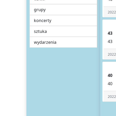
grupy
2022
koncerty
sztuka
43
43
wydarzenia
2022
40
40
2022