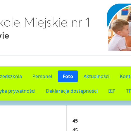
rzedszkola
Personel
Foto
Aktualności
Kont
tyka prywatności
Deklaracja dostępności
BIP
T
45
45