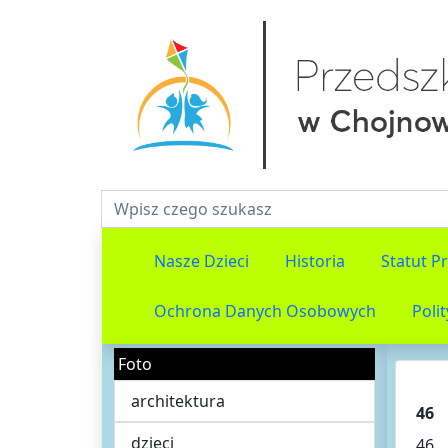
Fraza do wyszukiwania
Nasze Dzieci
Historia
Statut P
Ochrona Danych Osobowych
Poli
Foto
architektura
46
dzieci
46