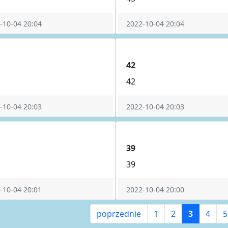
-10-04 20:04
2022-10-04 20:04
42
42
-10-04 20:03
2022-10-04 20:03
39
39
-10-04 20:01
2022-10-04 20:00
poprzednie
1
2
3
4
5