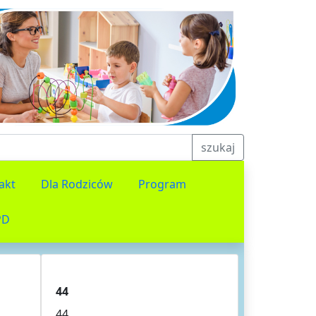
szukaj
akt
Dla Rodziców
Program
PD
44
44