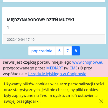
MIĘDZYNARODOWY DZIEŃ MUZYKI
1
2022-10-04 17:40
poprzednie
6
7
8
serwis jest częścią portalu miejskiego
www.chojnow.eu
przygotowanego przez
MEDIART
(w
CMS
) © przy
współudziale
Urzędu Miejskiego w Chojnowie
Używamy plików cookies w celach: personalizacji treści
oraz statystycznych. Jeśli nie chcesz, by pliki cookies
były zapisywane na Twoim dysku, zmień ustawienia
swojej przeglądarki.