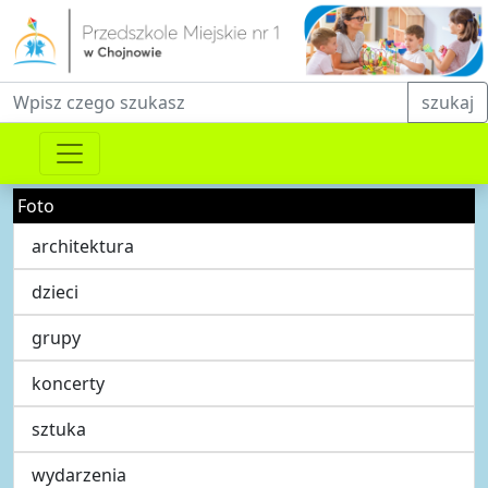
Fraza do wyszukiwania
szukaj
Foto
architektura
dzieci
grupy
koncerty
sztuka
wydarzenia