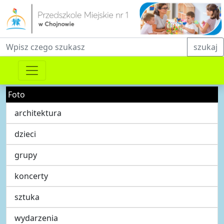
Fraza do wyszukiwania
szukaj
Foto
architektura
dzieci
grupy
koncerty
sztuka
wydarzenia