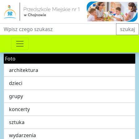
Fraza do wyszukiwania
szukaj
Foto
architektura
dzieci
grupy
koncerty
sztuka
wydarzenia