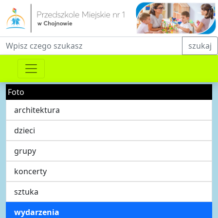
Fraza do wyszukiwania
szukaj
Foto
architektura
dzieci
grupy
koncerty
sztuka
wydarzenia