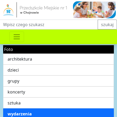
Fraza do wyszukiwania
szukaj
Foto
architektura
dzieci
grupy
koncerty
sztuka
wydarzenia