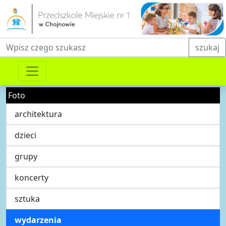
Fraza do wyszukiwania
szukaj
Foto
architektura
dzieci
grupy
koncerty
sztuka
wydarzenia