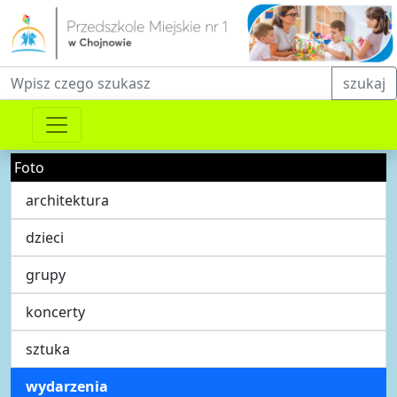
Fraza do wyszukiwania
szukaj
Foto
architektura
dzieci
grupy
koncerty
sztuka
wydarzenia