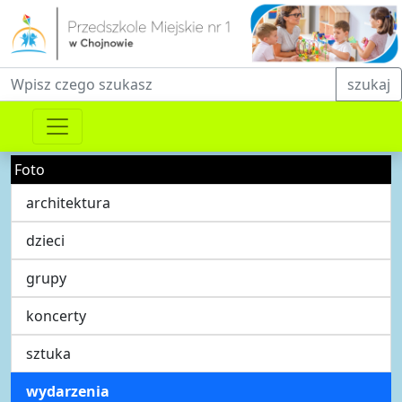
Fraza do wyszukiwania
szukaj
Foto
architektura
dzieci
grupy
koncerty
sztuka
wydarzenia