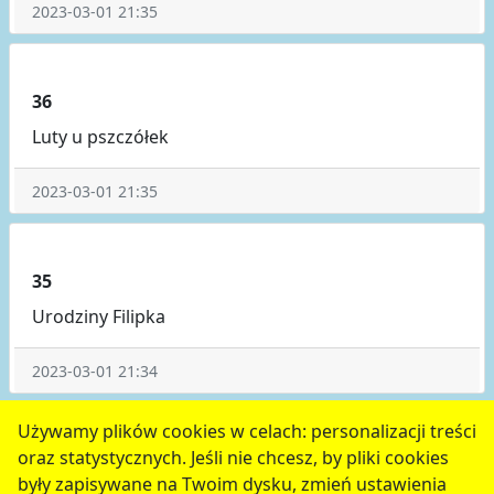
2023-03-01 21:35
36
Luty u pszczółek
2023-03-01 21:35
35
Urodziny Filipka
2023-03-01 21:34
1
2
3
4
5
następne
Używamy plików cookies w celach: personalizacji treści
oraz statystycznych. Jeśli nie chcesz, by pliki cookies
serwis jest częścią portalu miejskiego
www.chojnow.eu
były zapisywane na Twoim dysku, zmień ustawienia