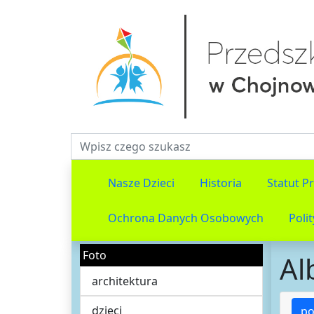
Fraza do wyszukiwania
Nasze Dzieci
Historia
Statut P
Ochrona Danych Osobowych
Poli
Foto
Al
architektura
dzieci
po