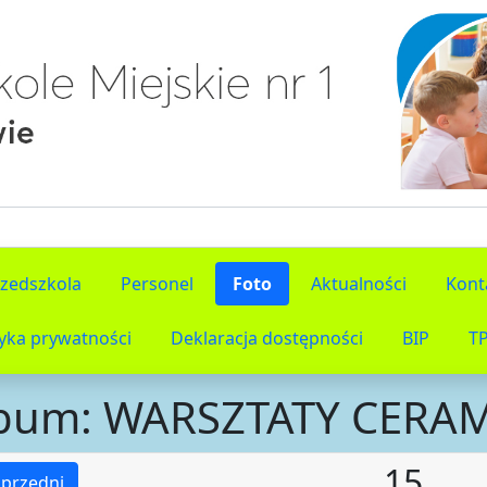
rzedszkola
Personel
Foto
Aktualności
Kont
tyka prywatności
Deklaracja dostępności
BIP
T
bum: WARSZTATY CERA
15
przedni