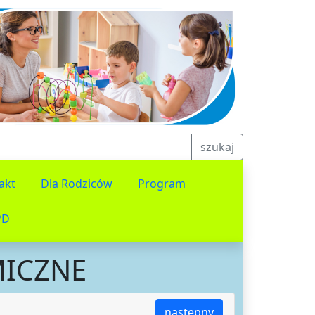
szukaj
akt
Dla Rodziców
Program
PD
MICZNE
następny