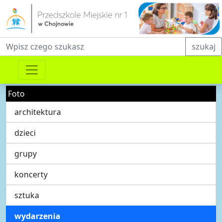
Fraza do wyszukiwania
szukaj
Foto
architektura
dzieci
grupy
koncerty
sztuka
wydarzenia