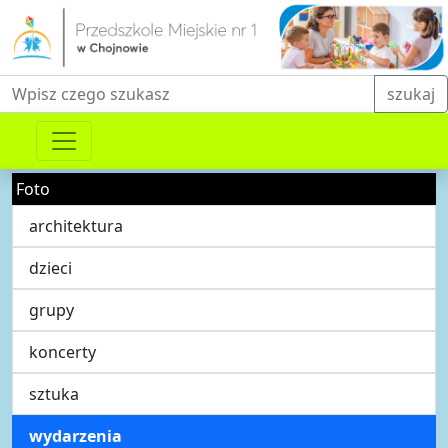
Fraza do wyszukiwania
szukaj
Foto
architektura
dzieci
grupy
koncerty
sztuka
wydarzenia