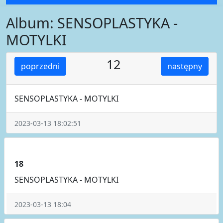
Album: SENSOPLASTYKA -
MOTYLKI
12
poprzedni
następny
SENSOPLASTYKA - MOTYLKI
2023-03-13 18:02:51
18
SENSOPLASTYKA - MOTYLKI
2023-03-13 18:04