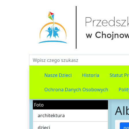
Fraza do wyszukiwania
Nasze Dzieci
Historia
Statut P
Ochrona Danych Osobowych
Poli
Foto
Al
architektura
dzieci
po