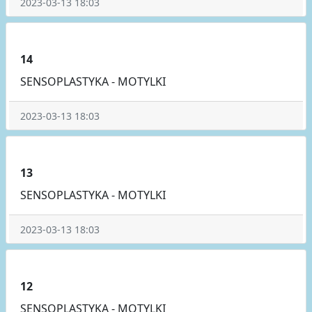
2023-03-13 18:03
14
SENSOPLASTYKA - MOTYLKI
2023-03-13 18:03
13
SENSOPLASTYKA - MOTYLKI
2023-03-13 18:03
12
SENSOPLASTYKA - MOTYLKI