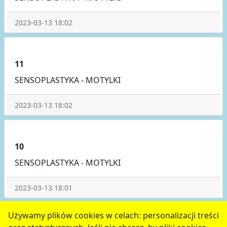
2023-03-13 18:02
11
SENSOPLASTYKA - MOTYLKI
2023-03-13 18:02
10
SENSOPLASTYKA - MOTYLKI
2023-03-13 18:01
poprzednie
3
4
5
6
następne
Używamy plików cookies w celach: personalizacji treści