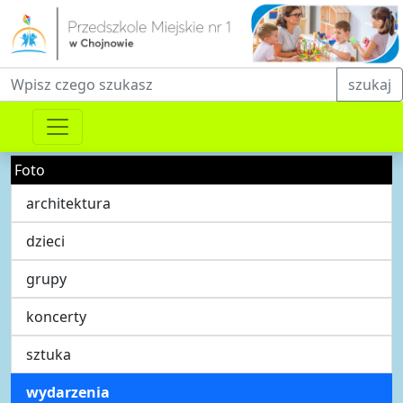
Fraza do wyszukiwania
szukaj
Foto
architektura
dzieci
grupy
koncerty
sztuka
wydarzenia