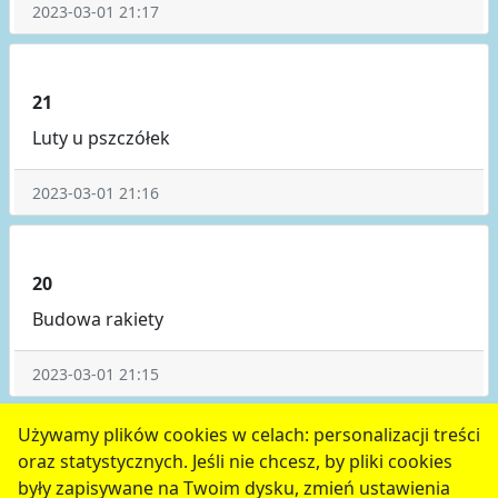
2023-03-01 21:17
21
Luty u pszczółek
2023-03-01 21:16
20
Budowa rakiety
2023-03-01 21:15
poprzednie
1
2
3
4
5
następne
Używamy plików cookies w celach: personalizacji treści
oraz statystycznych. Jeśli nie chcesz, by pliki cookies
serwis jest częścią portalu miejskiego
www.chojnow.eu
były zapisywane na Twoim dysku, zmień ustawienia