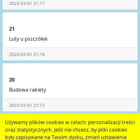
2023-03-01 21:17
21
Luty u pszczółek
2023-03-01 21:16
20
Budowa rakiety
2023-03-01 21:15
poprzednie
1
2
3
4
5
następne
Używamy plików cookies w celach: personalizacji treści
oraz statystycznych. Jeśli nie chcesz, by pliki cookies
serwis jest częścią portalu miejskiego
www.chojnow.eu
były zapisywane na Twoim dysku, zmień ustawienia