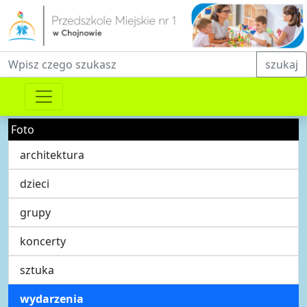
Fraza do wyszukiwania
szukaj
Foto
architektura
dzieci
grupy
koncerty
sztuka
wydarzenia