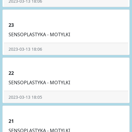
2023-03-13 18:06
23
SENSOPLASTYKA - MOTYLKI
2023-03-13 18:06
22
SENSOPLASTYKA - MOTYLKI
2023-03-13 18:05
21
SENSOPLASTYKA - MOTYLKI