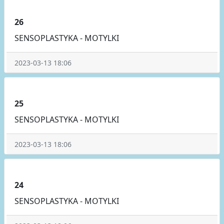
26
SENSOPLASTYKA - MOTYLKI
2023-03-13 18:06
25
SENSOPLASTYKA - MOTYLKI
2023-03-13 18:06
24
SENSOPLASTYKA - MOTYLKI