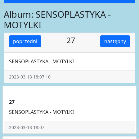
Album: SENSOPLASTYKA -
MOTYLKI
27
poprzedni
następny
SENSOPLASTYKA - MOTYLKI
2023-03-13 18:07:10
27
SENSOPLASTYKA - MOTYLKI
2023-03-13 18:07