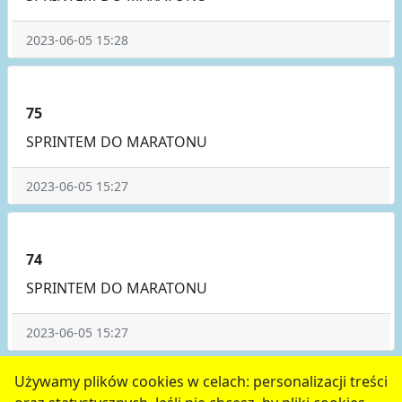
2023-06-05 15:28
75
SPRINTEM DO MARATONU
2023-06-05 15:27
74
SPRINTEM DO MARATONU
2023-06-05 15:27
poprzednie
2
3
4
5
6
następne
Używamy plików cookies w celach: personalizacji treści