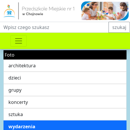
Fraza do wyszukiwania
szukaj
Foto
architektura
dzieci
grupy
koncerty
sztuka
wydarzenia