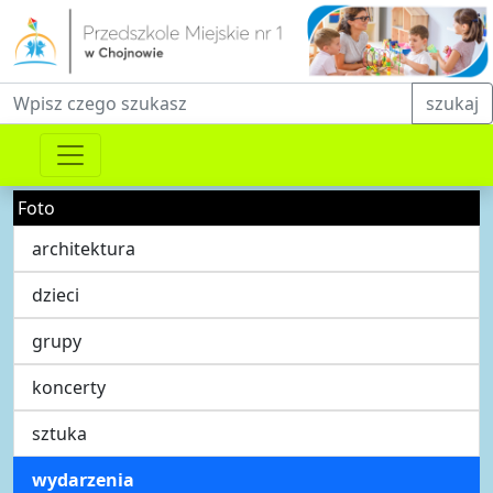
Fraza do wyszukiwania
szukaj
Foto
architektura
dzieci
grupy
koncerty
sztuka
wydarzenia