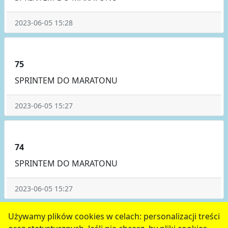
2023-06-05 15:28
75
SPRINTEM DO MARATONU
2023-06-05 15:27
74
SPRINTEM DO MARATONU
2023-06-05 15:27
poprzednie
2
3
4
5
6
następne
Używamy plików cookies w celach: personalizacji treści