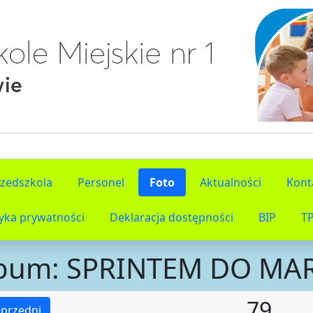
rzedszkola
Personel
Foto
Aktualności
Kont
tyka prywatności
Deklaracja dostępności
BIP
T
bum: SPRINTEM DO M
79
przedni