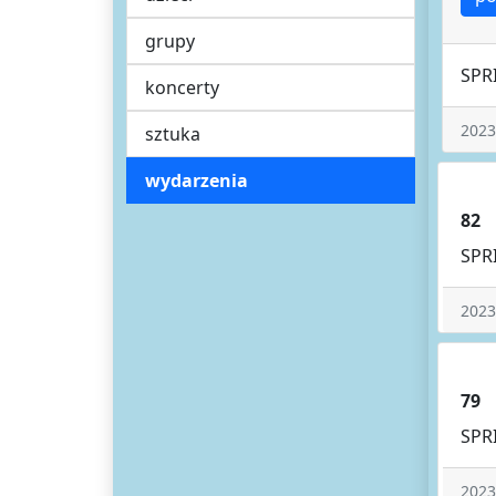
grupy
SPR
koncerty
2023
sztuka
wydarzenia
82
SPR
2023
79
SPR
2023