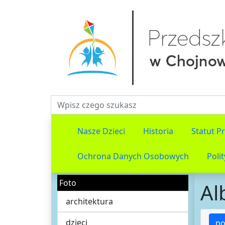
Fraza do wyszukiwania
Nasze Dzieci
Historia
Statut P
Ochrona Danych Osobowych
Poli
Foto
Al
architektura
dzieci
po