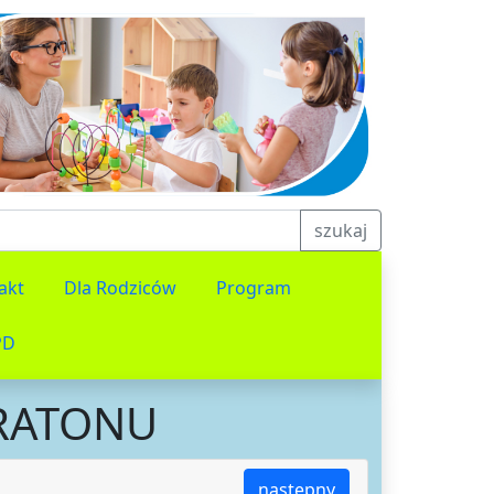
szukaj
akt
Dla Rodziców
Program
PD
ARATONU
następny