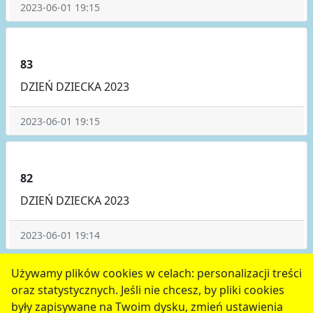
2023-06-01 19:15
83
DZIEŃ DZIECKA 2023
2023-06-01 19:15
82
DZIEŃ DZIECKA 2023
2023-06-01 19:14
poprzednie
4
5
6
7
następne
Używamy plików cookies w celach: personalizacji treści
oraz statystycznych. Jeśli nie chcesz, by pliki cookies
serwis jest częścią portalu miejskiego
www.chojnow.eu
były zapisywane na Twoim dysku, zmień ustawienia