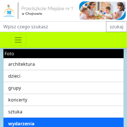
Fraza do wyszukiwania
szukaj
Foto
architektura
dzieci
grupy
koncerty
sztuka
wydarzenia