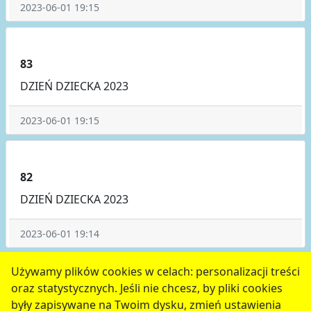
2023-06-01 19:15
83
DZIEŃ DZIECKA 2023
2023-06-01 19:15
82
DZIEŃ DZIECKA 2023
2023-06-01 19:14
poprzednie
4
5
6
7
następne
Używamy plików cookies w celach: personalizacji treści
oraz statystycznych. Jeśli nie chcesz, by pliki cookies
serwis jest częścią portalu miejskiego
www.chojnow.eu
były zapisywane na Twoim dysku, zmień ustawienia