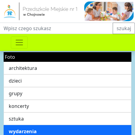
Fraza do wyszukiwania
szukaj
Foto
architektura
dzieci
grupy
koncerty
sztuka
wydarzenia