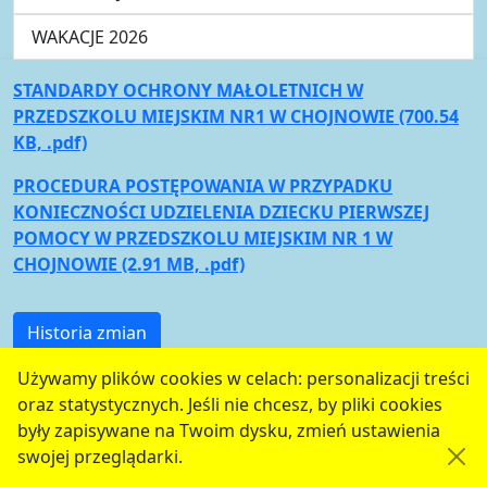
WAKACJE 2026
STANDARDY OCHRONY MAŁOLETNICH W
PRZEDSZKOLU MIEJSKIM NR1 W CHOJNOWIE (700.54
KB, .pdf)
PROCEDURA POSTĘPOWANIA W PRZYPADKU
KONIECZNOŚCI UDZIELENIA DZIECKU PIERWSZEJ
POMOCY W PRZEDSZKOLU MIEJSKIM NR 1 W
CHOJNOWIE (2.91 MB, .pdf)
Historia zmian
serwis jest częścią portalu miejskiego
www.chojnow.eu
Używamy plików cookies w celach: personalizacji treści
przygotowanego przez
MEDIART
(w
CMS
) © przy
oraz statystycznych. Jeśli nie chcesz, by pliki cookies
współudziale
Urzędu Miejskiego w Chojnowie
były zapisywane na Twoim dysku, zmień ustawienia
swojej przeglądarki.