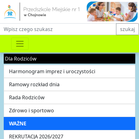
Fraza do wyszukiwania
szukaj
Dla Rodziców
Harmonogram imprez i uroczystości
Ramowy rozkład dnia
Rada Rodziców
Zdrowo i sportowo
WAŻNE
REKRUTACJA 2026/2027