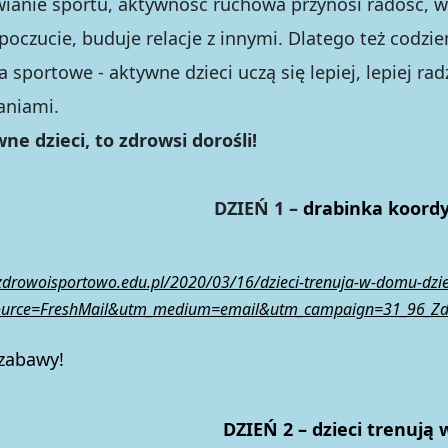
ianie sportu, aktywność ruchowa przynosi radość, 
oczucie, buduje relacje z innymi. Dlatego też codzi
ia sportowe
- aktywne dzieci
uczą się lepiej, lepiej ra
aniami.
ne dzieci, to zdrowsi dorośli!
DZIEŃ 1 –
drabinka koord
/zdrowoisportowo.edu.pl/2020/03/16/dzieci-trenuja-w-domu-dzi
urce=FreshMail&utm_medium=email&utm_campaign=31_96_Zdr
 zabawy!
DZIEŃ 2 – dzieci trenują