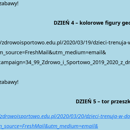
 zabawy!
DZIEŃ 4 – kolorowe figury g
//zdrowoisportowo.edu.pl/2020/03/19/dzieci-trenuja
tm_source=FreshMail&utm_medium=email&
ampaign=34_99_Zdrowo_i_Sportowo_2019_2020_z_dn
 zabawy!
DZIEŃ 5 – tor przesz
//zdrowoisportowo.edu.pl/2020/03/20/dzieci-trenuja-w-d
m_source=FreshMail&utm_medium=email&