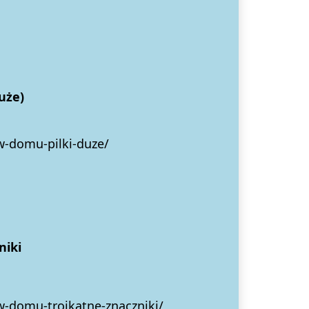
że)
w-domu-pilki-duze/
niki
w-domu-trojkatne-znaczniki/