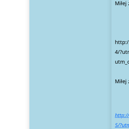
Miłej
http:
4/?u
utm_c
Miłej
http:
5/?ut