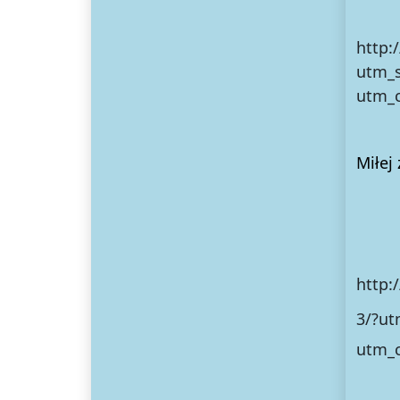
http:
utm_
utm_c
Miłej
http:
3/?u
utm_c