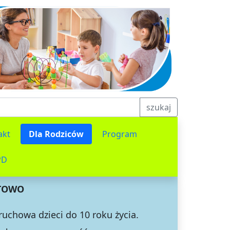
szukaj
akt
Dla Rodziców
Program
PD
RTOWO
 ruchowa dzieci
do 10 roku życia.