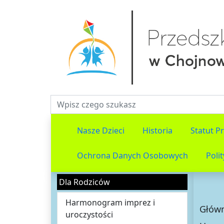
Fraza do wyszukiwania
Nasze Dzieci
Historia
Statut P
Ochrona Danych Osobowych
Poli
Dla Rodziców
Harmonogram imprez i
Głów
uroczystości