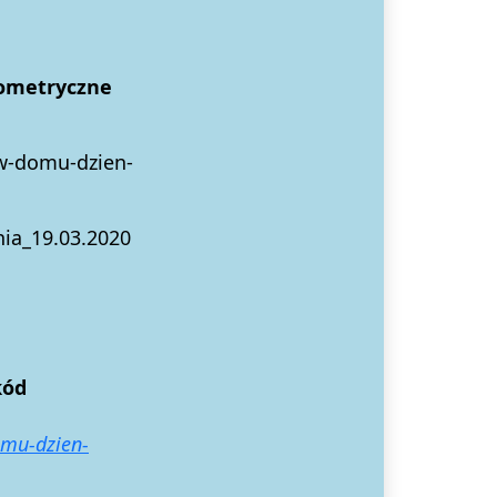
eometryczne
-w-domu-dzien-
ia_19.03.2020
kód
omu-dzien-