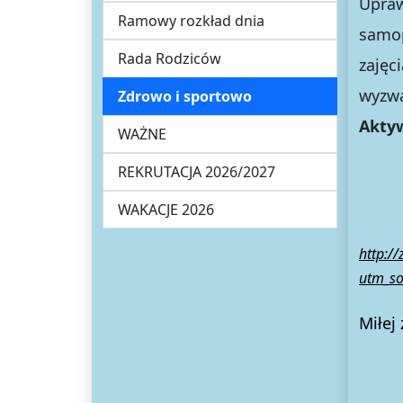
Upraw
Ramowy rozkład dnia
samop
Rada Rodziców
zajęc
wyzw
Zdrowo i sportowo
Aktyw
WAŻNE
REKRUTACJA 2026/2027
WAKACJE 2026
http:/
utm_so
Miłej