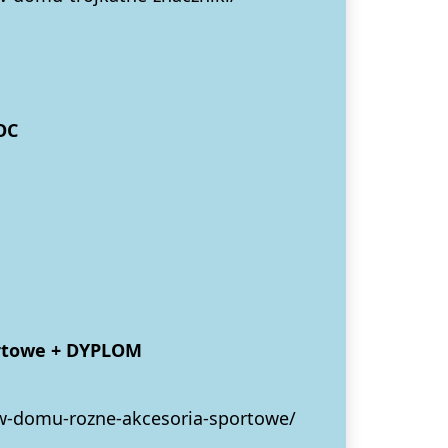
OC
ortowe + DYPLOM
-w-domu-rozne-akcesoria-sportowe/