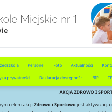
rzedszkola
Personel
Foto
Aktualności
Kont
tyka prywatności
Deklaracja dostępności
BIP
T
AKCJA ZDROWO I SPO
nym celem
akcji
Zdrowo i Sportowo
jest
aktywizacja