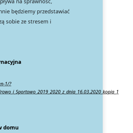
wpływa na sprawnoś
ć,
ennie będziemy przedstawiać
dzą sobie ze stresem i
ynacyjna
en-1/?
owo_i_Sportowo_2019_2020_z_dnia_16.03.2020_kopia_1
 w domu