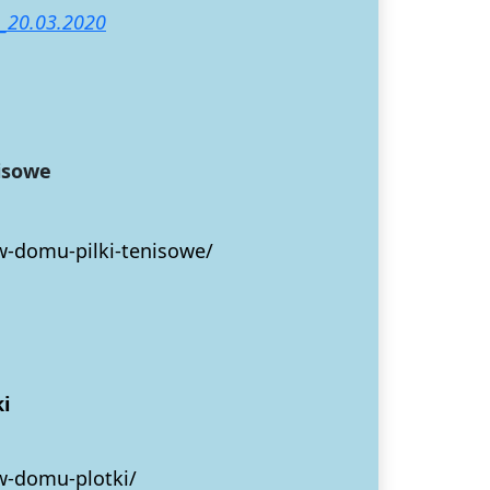
_20.03.2020
sowe
w-domu-pilki-tenisowe/
i
-w-domu-plotki/