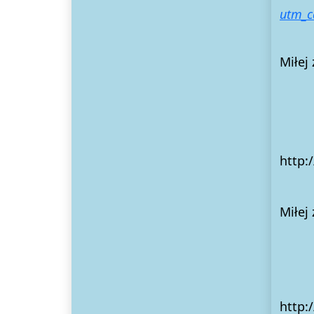
utm_c
Miłej
Dzi
http:
Miłej
Dz
http: