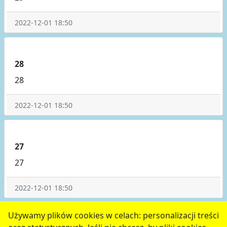
2022-12-01 18:50
28
28
2022-12-01 18:50
27
27
2022-12-01 18:50
poprzednie
3
4
5
6
7
następne
Używamy plików cookies w celach: personalizacji treści