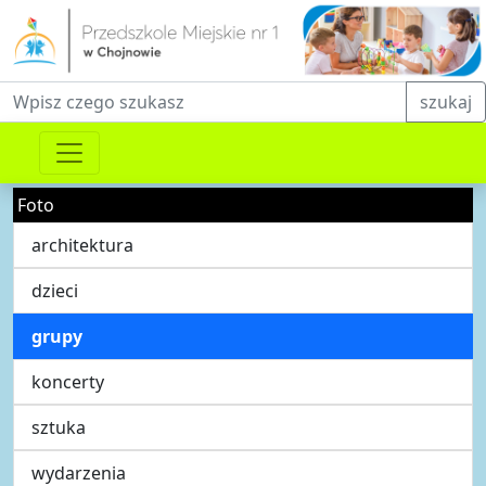
Fraza do wyszukiwania
szukaj
Foto
architektura
dzieci
grupy
koncerty
sztuka
wydarzenia