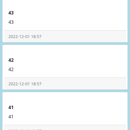
43
43
2022-12-01 18:57
42
42
2022-12-01 18:57
41
41