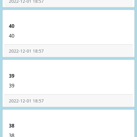
2022-12-01 18:57
40
40
2022-12-01 18:57
39
39
2022-12-01 18:57
38
38