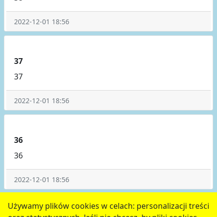
2022-12-01 18:56
37
37
2022-12-01 18:56
36
36
2022-12-01 18:56
poprzednie
2
3
4
5
6
następne
Używamy plików cookies w celach: personalizacji treści