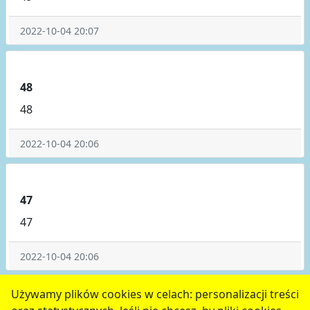
2022-10-04 20:07
48
48
2022-10-04 20:06
47
47
2022-10-04 20:06
poprzednie
1
2
3
4
5
następne
Używamy plików cookies w celach: personalizacji treści