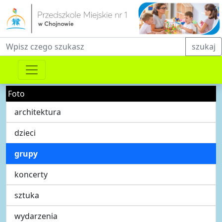
Fraza do wyszukiwania
szukaj
Foto
architektura
dzieci
grupy
koncerty
sztuka
wydarzenia