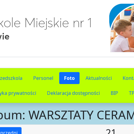
rzedszkola
Personel
Foto
Aktualności
Kont
tyka prywatności
Deklaracja dostępności
BIP
T
bum: WARSZTATY CERA
21
przedni