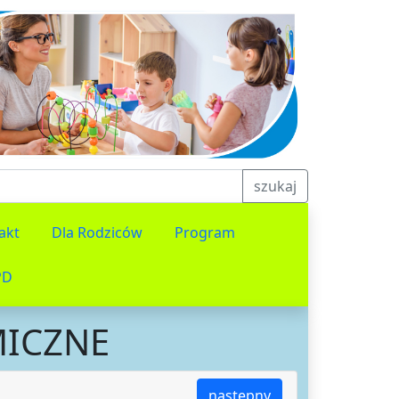
szukaj
akt
Dla Rodziców
Program
PD
MICZNE
następny