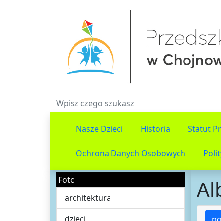
Fraza do wyszukiwania
Nasze Dzieci
Historia
Statut P
Ochrona Danych Osobowych
Poli
Foto
Al
architektura
dzieci
po