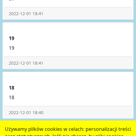
2022-12-01 18:41
19
19
2022-12-01 18:41
18
18
2022-12-01 18:40
poprzednie
4
5
6
7
8
następne
Używamy plików cookies w celach: personalizacji treści