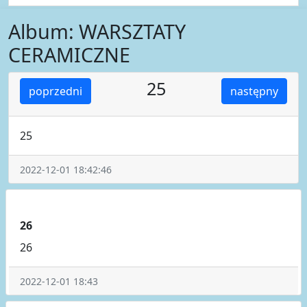
Album: WARSZTATY
CERAMICZNE
25
poprzedni
następny
25
2022-12-01 18:42:46
26
26
2022-12-01 18:43