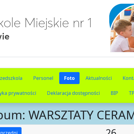
rzedszkola
Personel
Foto
Aktualności
Kont
tyka prywatności
Deklaracja dostępności
BIP
T
bum: WARSZTATY CERA
26
przedni