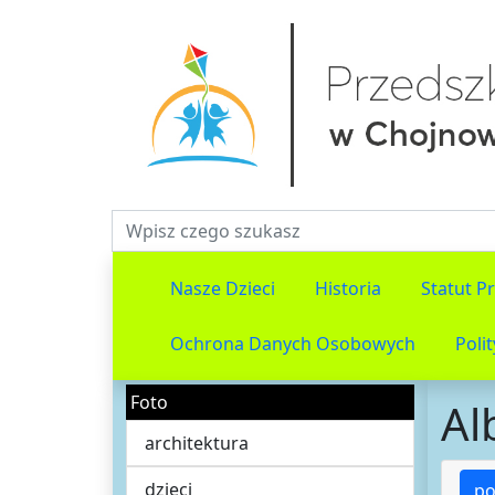
Fraza do wyszukiwania
Nasze Dzieci
Historia
Statut P
Ochrona Danych Osobowych
Poli
Foto
Al
architektura
dzieci
po