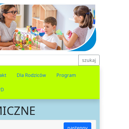
szukaj
akt
Dla Rodziców
Program
PD
MICZNE
następny