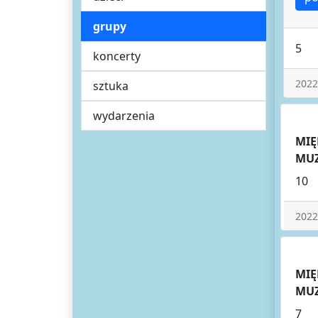
grupy
5
koncerty
2022
sztuka
wydarzenia
MIĘ
MUZ
10
2022
MIĘ
MUZ
7