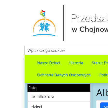
Fraza do wyszukiwania
Nasze Dzieci
Historia
Statut P
Ochrona Danych Osobowych
Poli
Foto
Al
architektura
dzieci
po