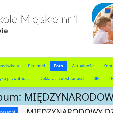
rzedszkola
Personel
Foto
Aktualności
Kont
tyka prywatności
Deklaracja dostępności
BIP
T
bum: MIĘDZYNARODOW
MIĘDZYNARODOWY DZ
przedni