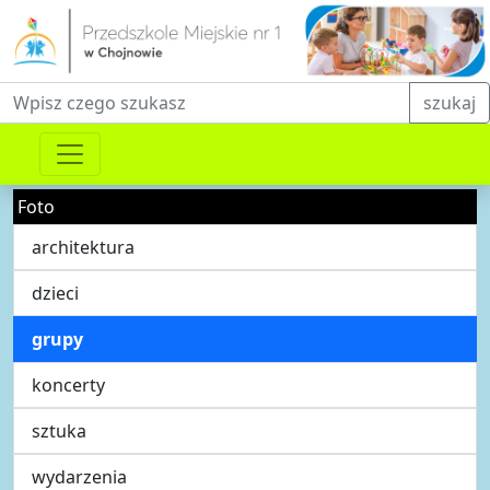
Fraza do wyszukiwania
szukaj
Foto
architektura
dzieci
grupy
koncerty
sztuka
wydarzenia